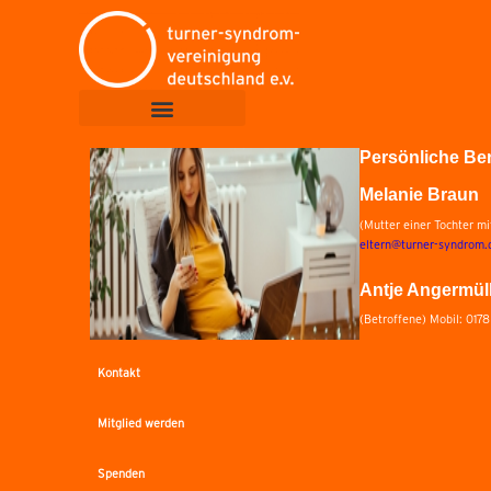
Persönliche Be
Melanie Braun
(Mutter einer Tochter m
eltern@turner-syndrom.
Antje Angermül
(Betroffene) Mobil: 017
Kontakt
Mitglied werden
Spenden