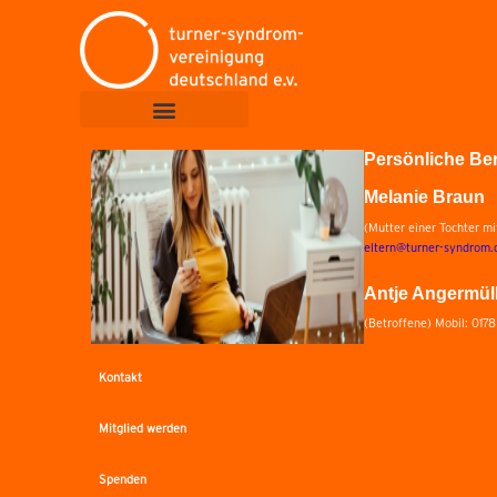
Persönliche Be
Melanie Braun
(Mutter einer Tochter m
eltern@turner-syndrom.
Antje Angermül
(Betroffene) Mobil: 017
Kontakt
Mitglied werden
Spenden