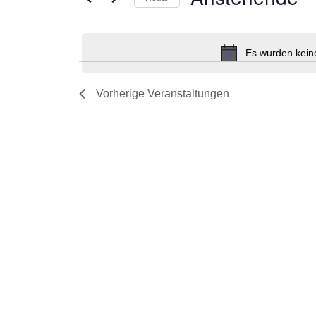
Navigation
Schlüsselwort.
Datum
wählen.
Es wurden kein
Vorherige
Veranstaltungen