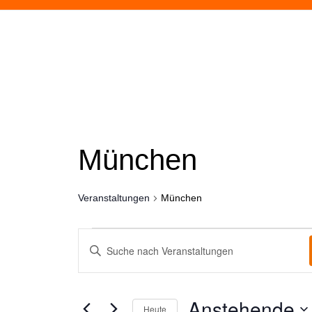
München
Veranstaltungen
München
Veranstaltungen
Bitte
Suche
Schlüsselwort
eingeben.
und
Suche
nach
Ansichten,
Anstehende
Veranstaltungen
Heute