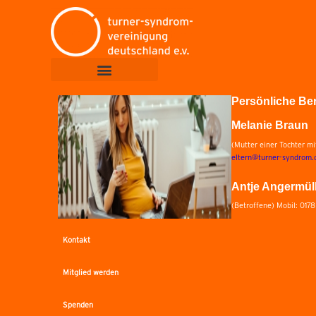
Persönliche Be
Melanie Braun
(Mutter einer Tochter m
eltern@turner-syndrom.
Antje Angermül
(Betroffene) Mobil: 017
Kontakt
Mitglied werden
Spenden