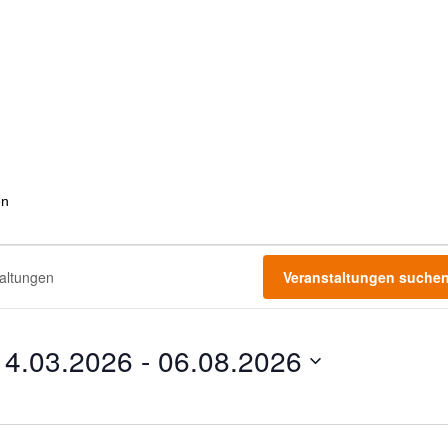
n
en
gen
Veranstaltungen suche
14.03.2026
 - 
06.08.2026
atum
hlen.