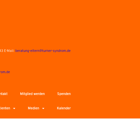
43 E-Mail:
beratung-eltern@turner-syndrom.de
rom.de
ntakt
Mitglied werden
Spenden
tienten
Medien
Kalender