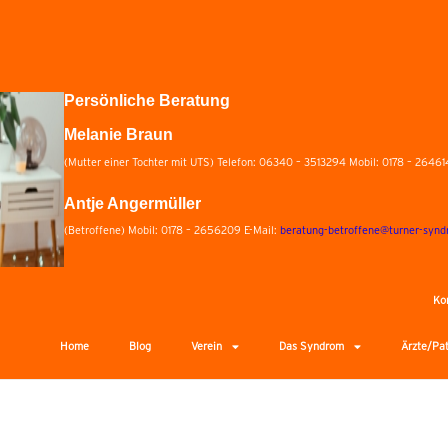
Persönliche Beratung
Melanie Braun
(Mutter einer Tochter mit UTS) Telefon: 06340 – 3513294 Mobil: 0178 – 26461
Antje Angermüller
(Betroffene) Mobil: 0178 – 2656209 E-Mail:
beratung-betroffene@turner-synd
Ko
Home
Blog
Verein
Das Syndrom
Ärzte/Pa