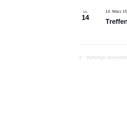
14. März 15
SA.
14
Treff
Vorherige
Veranstal