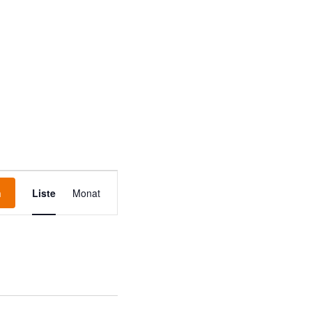
Veranstaltung
n
Liste
Ansichten-
Monat
Navigation