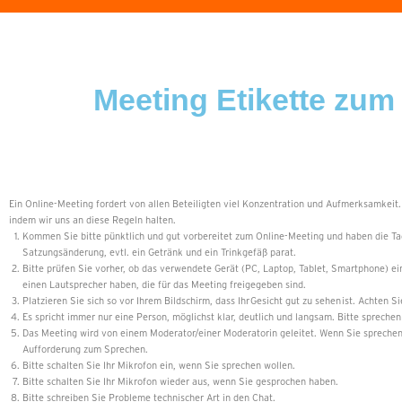
Meeting Etikette zum
Ein Online-Meeting fordert von allen Beteiligten viel Konzentration und Aufmerksamkeit
indem wir uns an diese Regeln halten.
Kommen Sie bitte pünktlich und gut vorbereitet zum Online-Meeting und haben die T
Satzungsänderung, evtl. ein Getränk und ein Trinkgefäß parat.
Bitte prüfen Sie vorher, ob das verwendete Gerät (PC, Laptop, Tablet, Smart­phone) e
einen Lautsprecher haben, die für das Meeting freigegeben sind.
Platzieren Sie sich so vor Ihrem Bildschirm, dass Ihr Gesicht gut zu sehen ist. Achten 
Es spricht immer nur eine Person, möglichst klar, deutlich und langsam. Bitte spreche
Das Meeting wird von einem Moderator/einer Moderatorin geleitet. Wenn Sie sprechen 
Aufforderung zum Sprechen.
Bitte schalten Sie Ihr Mikrofon ein, wenn Sie sprechen wollen.
Bitte schalten Sie Ihr Mikrofon wieder aus, wenn Sie gesprochen haben.
Bitte schreiben Sie Probleme technischer Art in den Chat.