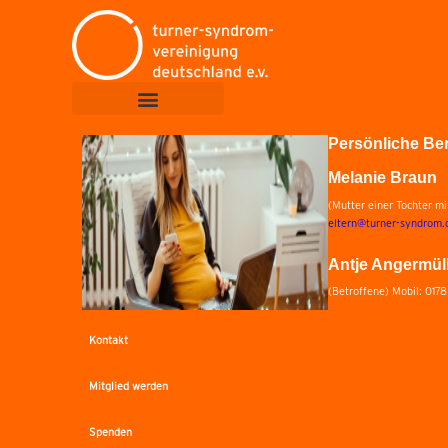
Persönliche Be
Melanie Braun
(Mutter einer Tochter m
eltern@turner-syndrom.
Antje Angermül
(Betroffene) Mobil: 017
Kontakt
Mitglied werden
Spenden