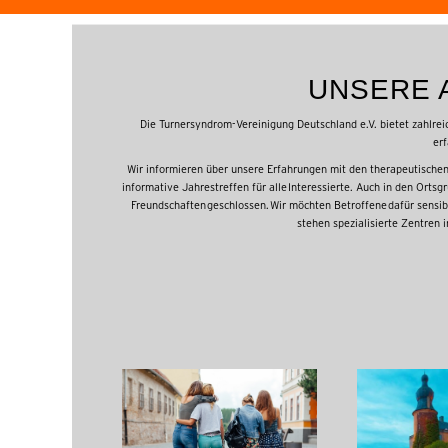
UNSERE 
Die Turnersyndrom-Vereinigung Deutschland e.V. bietet zahlre
erf
Wir informieren über unsere Erfahrungen mit den therapeutischen
informative Jahrestreffen für alle Interessierte. Auch in den Orts
Freundschaften geschlossen. Wir möchten Betroffene dafür sensi
stehen spezialisierte Zentren 