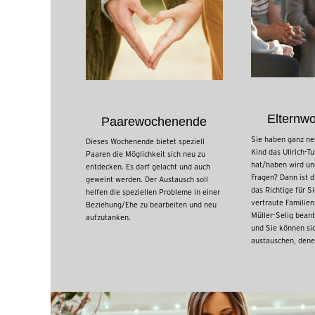
Elternw
Paarewochenende
Sie haben ganz neu
Dieses Wochenende bietet speziell
Kind das Ullrich-
Paaren die Möglichkeit sich neu zu
hat/haben wird und
entdecken. Es darf gelacht und auch
Fragen? Dann ist d
geweint werden. Der Austausch soll
das Richtige für S
helfen die speziellen Probleme in einer
vertraute Familie
Beziehung/Ehe zu bearbeiten und neu
Müller-Selig beant
aufzutanken.
und Sie können si
austauschen, dene