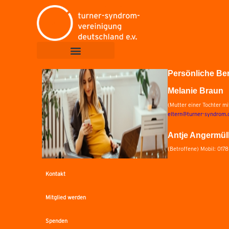
Persönliche Be
Melanie Braun
(Mutter einer Tochter m
eltern@turner-syndrom.
Antje Angermül
(Betroffene) Mobil: 017
Kontakt
Mitglied werden
Spenden