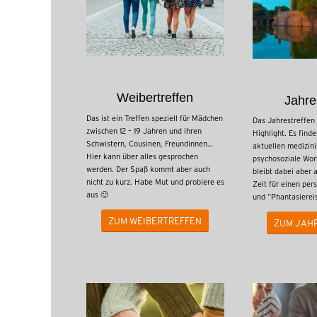
Weibertreffen
Jahre
Das ist ein Treffen speziell für Mädchen
Das Jahrestreffen 
zwischen 12 – 19 Jahren und ihren
Highlight. Es find
Schwistern, Cousinen, Freundinnen…
aktuellen medizin
Hier kann über alles gesprochen
psychosoziale Wor
werden. Der Spaß kommt aber auch
bleibt dabei aber
nicht zu kurz. Habe Mut und probiere es
Zeit für einen per
aus 🙂
und “Phantasierei
ZUM WEIBERTREFFEN
ZUM JAH