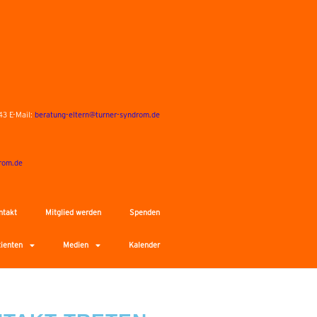
43 E-Mail:
beratung-eltern@turner-syndrom.de
rom.de
ntakt
Mitglied werden
Spenden
tienten
Medien
Kalender