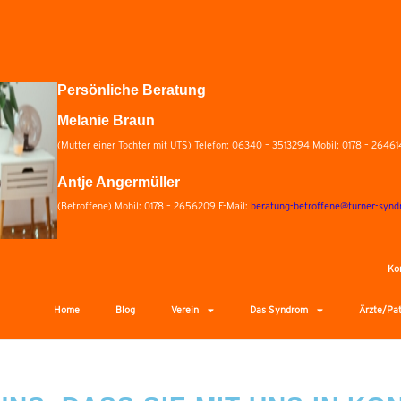
Persönliche Beratung
Melanie Braun
(Mutter einer Tochter mit UTS) Telefon: 06340 – 3513294 Mobil: 0178 – 26461
Antje Angermüller
(Betroffene) Mobil: 0178 – 2656209 E-Mail:
beratung-betroffene@turner-synd
Ko
Home
Blog
Verein
Das Syndrom
Ärzte/Pa