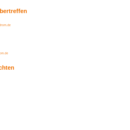
bertreffen
drom.de
rom.de
chten