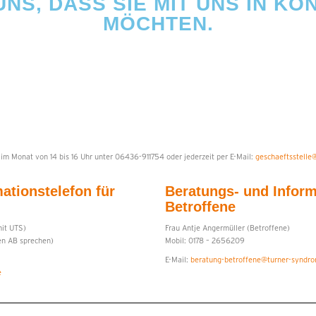
NS, DASS SIE MIT UNS IN K
MÖCHTEN.
 im Monat von 14 bis 16 Uhr unter 06436-911754 oder jederzeit per E-Mail:
geschaeftsstelle
ationstelefon für
Beratungs- und Inform
Betroffene
mit UTS)
Frau Antje Angermüller (Betroffene)
en AB sprechen)
Mobil: 0178 – 2656209
E-Mail:
beratung-betroffene@turner-syndr
e