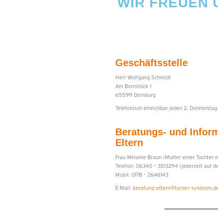
WIR FREUEN U
Geschäftsstelle
Herr Wolfgang Schmidt
Am Bornstück 1
65599 Dornburg
Telefonisch erreichbar jeden 2. Donnerstag
Beratungs- und Inform
Eltern
Frau Melanie Braun (Mutter einer Tochter 
Telefon: 06340 – 3513294 (jederzeit auf d
Mobil: 0178 – 2646143
E-Mail:
beratung-eltern@turner-syndrom.d