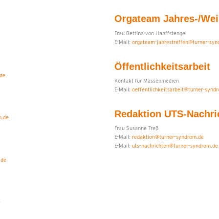
Orgateam Jahres-/Wei
Frau Bettina von Hanffstengel
E-Mail:
orgateam-jahrestreffen@turner-syn
Öffentlichkeitsarbeit
.de
Kontakt für Massenmedien
E-Mail:
oeffentlichkeitsarbeit@turner-synd
Redaktion UTS-Nachri
m.de
Frau Susanne Treß
E-Mail:
redaktion@turner-syndrom.de
E-Mail:
uts-nachrichten@turner-syndrom.de
.de
e