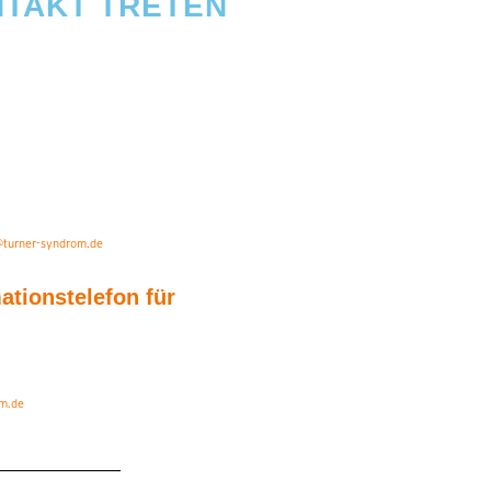
ONTAKT TRETEN
@turner-syndrom.de
ationstelefon für
om.de