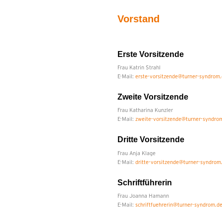
Vorstand
Erste Vorsitzende
Frau Katrin Strahl
E-Mail:
erste-vorsitzende@turner-syndrom
Zweite Vorsitzende
Frau Katharina Kunzler
E-Mail:
zweite-vorsitzende@turner-syndro
Dritte Vorsitzende
Frau Anja Klage
E-Mail:
dritte-vorsitzende@turner-syndrom
Schriftführerin
Frau Joanna Hamann
E-Mail:
schriftfuehrerin@turner-syndrom.d