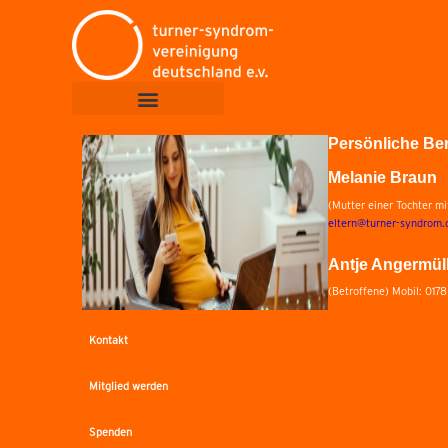
Persönliche Be
Melanie Braun
(Mutter einer Tochter m
eltern@turner-syndrom.
Antje Angermül
(Betroffene) Mobil: 017
Kontakt
Mitglied werden
Spenden