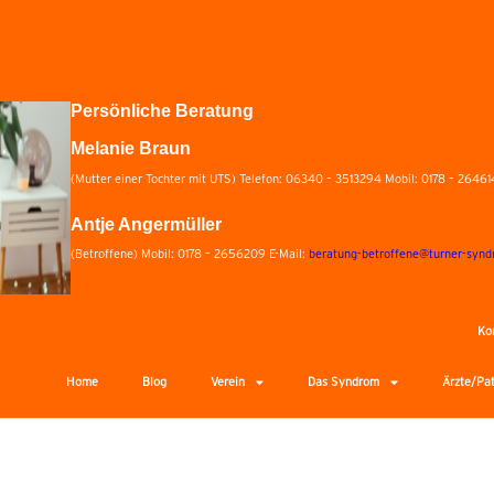
Persönliche Beratung
Melanie Braun
(Mutter einer Tochter mit UTS) Telefon: 06340 – 3513294 Mobil: 0178 – 26461
Antje Angermüller
(Betroffene) Mobil: 0178 – 2656209 E-Mail:
beratung-betroffene@turner-synd
Ko
Home
Blog
Verein
Das Syndrom
Ärzte/Pa