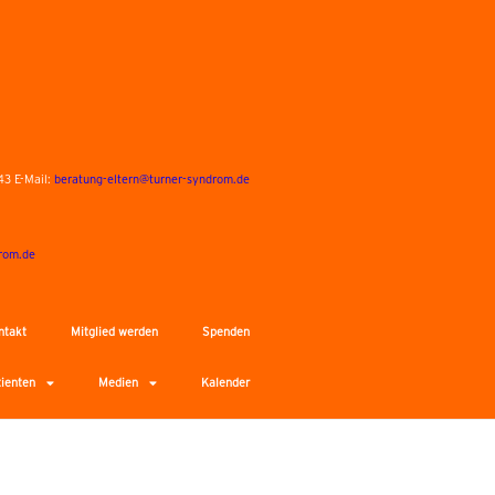
43 E-Mail:
beratung-eltern@turner-syndrom.de
rom.de
ntakt
Mitglied werden
Spenden
tienten
Medien
Kalender