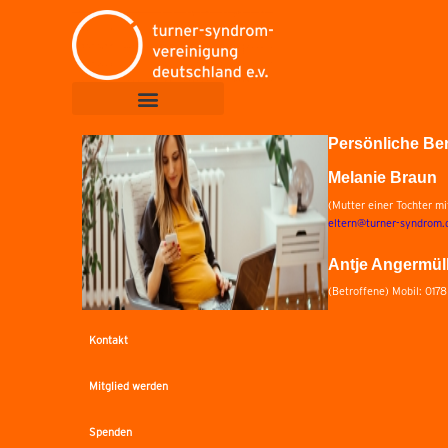
Persönliche Be
Melanie Braun
(Mutter einer Tochter m
eltern@turner-syndrom.
Antje Angermül
(Betroffene) Mobil: 017
Kontakt
Mitglied werden
Spenden