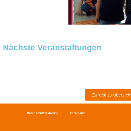
Nächste Veranstaltungen
[ecs-list-events cat='Schleswig-Holstein' limit='3']
Zurück zu Übersich
Datenschutzerklärung
Impressum