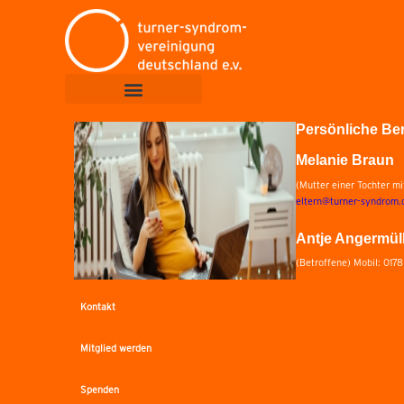
Persönliche Be
Melanie Braun
(Mutter einer Tochter m
eltern@turner-syndrom.
Antje Angermül
(Betroffene) Mobil: 017
Kontakt
Mitglied werden
Spenden