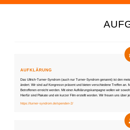
AUF
AUFKLÄRUNG
Das Ullrich-Turner-Syndrom (auch nur Turner-Syndrom genannt) ist den meiste
ändert. Wir sind auf Kongressn präsent und bieten verschiedene Treffen an. M
Betroffenen erreicht werden. Mit einer Aufklärungskampagne wollen wir sowo
Hierfür sind Plakate und ein kurzer Film erstellt worden. Wir freuen uns über je
https://turner-syndrom.de/spenden-2/