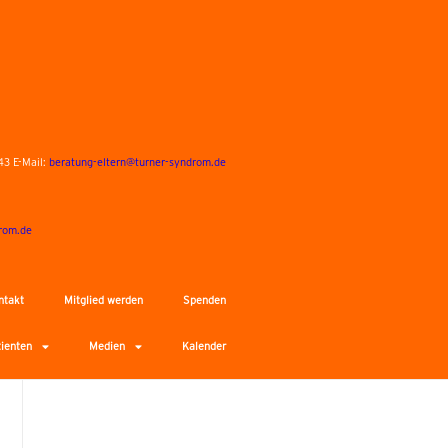
43 E-Mail:
beratung-eltern@turner-syndrom.de
rom.de
ntakt
Mitglied werden
Spenden
tienten
Medien
Kalender