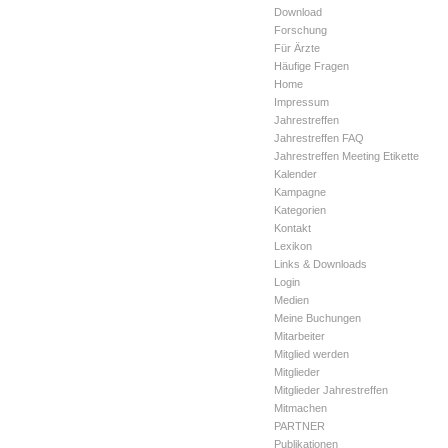
Download
Forschung
Für Ärzte
Häufige Fragen
Home
Impressum
Jahrestreffen
Jahrestreffen FAQ
Jahrestreffen Meeting Etikette
Kalender
Kampagne
Kategorien
Kontakt
Lexikon
Links & Downloads
Login
Medien
Meine Buchungen
Mitarbeiter
Mitglied werden
Mitglieder
Mitglieder Jahrestreffen
Mitmachen
PARTNER
Publikationen