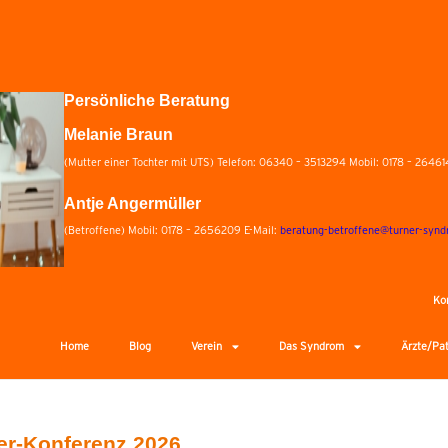
Persönliche Beratung
Melanie Braun
(Mutter einer Tochter mit UTS) Telefon: 06340 – 3513294 Mobil: 0178 – 26461
Antje Angermüller
(Betroffene) Mobil: 0178 – 2656209 E-Mail:
beratung-betroffene@turner-synd
Ko
Home
Blog
Verein
Das Syndrom
Ärzte/Pa
ner-Konferenz 2026