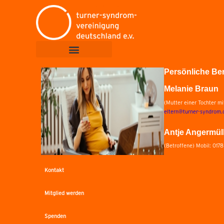
Persönliche Be
Melanie Braun
(Mutter einer Tochter m
eltern@turner-syndrom.
Antje Angermül
(Betroffene) Mobil: 017
Kontakt
Mitglied werden
Spenden